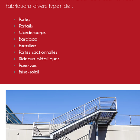
fabriquons divers types de :
Portes
Portails
Garde-corps
Bardage
Escaliers
Portes sectionnelles
Rideaux métalliques
Pare-vue
Brise-soleil