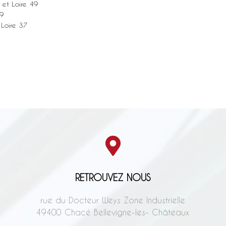
 et Loire 49
49
 Loire 37
RETROUVEZ NOUS
rue du Docteur Weys Zone Industrielle
49400 Chacé Bellevigne-les- Châteaux